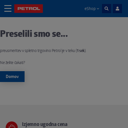
eShop
Skoči na vsebino
Preselili smo se...
Noga strani
preusmeritev v spletno trgovino Petrol je v teku (
1
sek
).
Ne želite čakati?
Domov
Izjemno ugodna cena