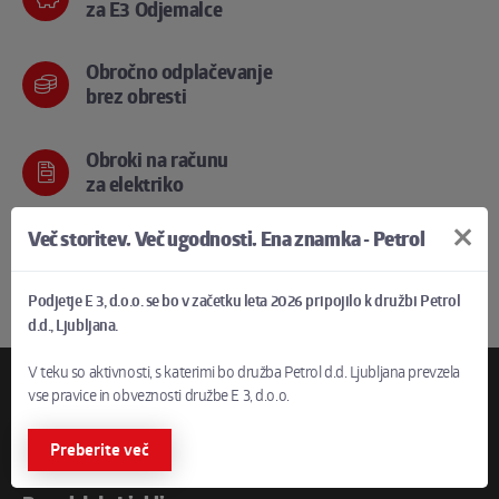
za E3 Odjemalce
Obročno odplačevanje
brez obresti
Obroki na računu
za elektriko
Več storitev. Več ugodnosti. Ena znamka - Petrol
Brezskrben in
varen nakup
Podjetje E 3, d.o.o. se bo v začetku leta 2026 pripojilo k družbi Petrol
d.d., Ljubljana.
V teku so aktivnosti, s katerimi bo družba Petrol d.d. Ljubljana prevzela
vse pravice in obveznosti družbe E 3, d.o.o.
Preberite več