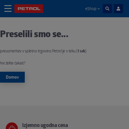
eShop
Skoči na vsebino
Preselili smo se...
Noga strani
preusmeritev v spletno trgovino Petrol je v teku (
1
sek
).
Ne želite čakati?
Domov
Izjemno ugodna cena