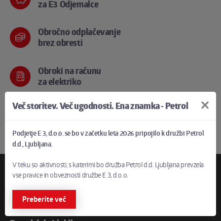
za E3 Odjemalce
Obročno odplačevanje
brez obresti
Obroki na računu
za elektriko
Več storitev. Več ugodnosti. Ena znamka - Petrol
Brezskrben in
varen nakup
Podjetje E 3, d.o.o. se bo v začetku leta 2026 pripojilo k družbi Petrol
d.d., Ljubljana.
V teku so aktivnosti, s katerimi bo družba Petrol d.d. Ljubljana prevzela
vse pravice in obveznosti družbe E 3, d.o.o.
Preberite več